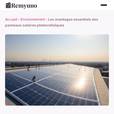
📰
Remyuno
Accueil
›
Environnement
›
Les avantages essentiels des
panneaux solaires photovoltaïques