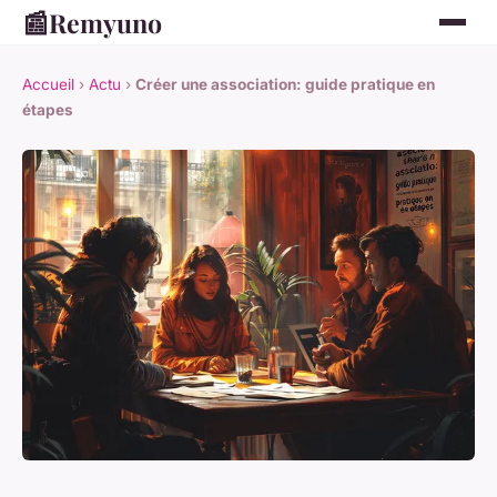
📰
Remyuno
Accueil
›
Actu
›
Créer une association: guide pratique en
étapes