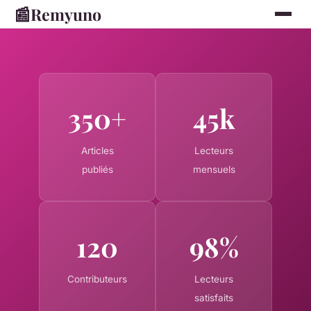
📰
Remyuno
350+
45k
Articles
Lecteurs
publiés
mensuels
120
98%
Contributeurs
Lecteurs
satisfaits