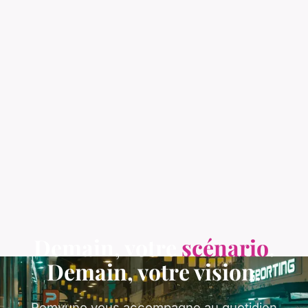
Demain, votre
scénario
.
Demain, votre vision.
Remyuno vous accompagne au quotidien