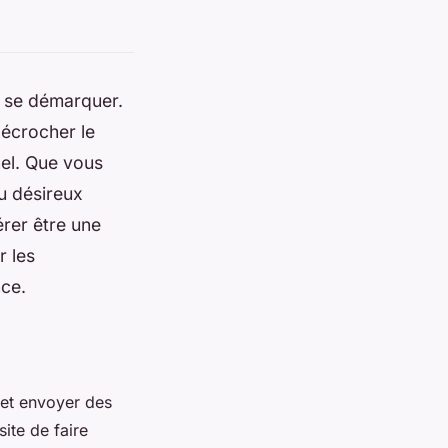
de se démarquer.
décrocher le
nel. Que vous
u désireux
érer être une
r les
nce.
 et envoyer des
ite de faire