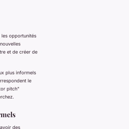
 les opportunités
 nouvelles
re et de créer de
ux plus informels
orrespondent le
or pitch"
erchez.
rmels
avoir des