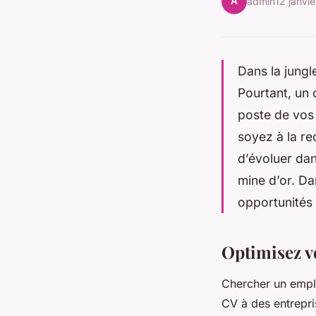
A
admin
12 janvi
Dans la jungl
Pourtant, un 
poste de vos 
soyez à la re
d’évoluer dan
mine d’or. Da
opportunités 
Optimisez v
Chercher un emplo
CV à des entrepri