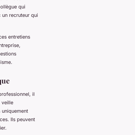
collègue qui
 un recruteur qui
ces entretiens
treprise,
uestions
lisme.
que
rofessionnel, il
 veille
s uniquement
es. Ils peuvent
er.