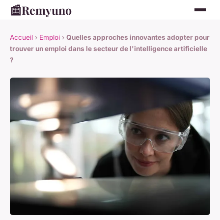
📰
Remyuno
Accueil
›
Emploi
›
Quelles approches innovantes adopter pour
trouver un emploi dans le secteur de l'intelligence artificielle
?