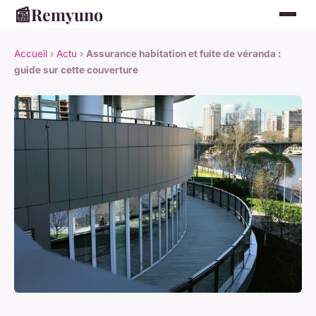
📰
Remyuno
Accueil
›
Actu
›
Assurance habitation et fuite de véranda :
guide sur cette couverture