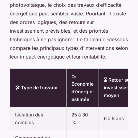
photovoltaïque, le choix des travaux d’efficacité
énergétique peut sembler vaste. Pourtant, il existe
des ordres logiques, des retours sur
investissement prévisibles, et des priorités
techniques à ne pas ignorer. Le tableau ci-dessous
compare les principaux types d’interventions selon
leur impact énergétique et leur rentabilité.
📉
⏳ Retour sur
Économie
🛠️ Type de travaux
investissement
d’énergie
moyen
estimée
Isolation des
25 à 30
6 à 8 ans
combles
%
Changement de