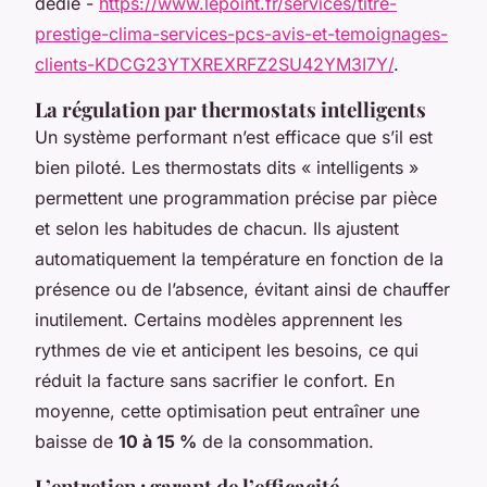
dédié -
https://www.lepoint.fr/services/titre-
prestige-clima-services-pcs-avis-et-temoignages-
clients-KDCG23YTXREXRFZ2SU42YM3I7Y/
.
La régulation par thermostats intelligents
Un système performant n’est efficace que s’il est
bien piloté. Les thermostats dits « intelligents »
permettent une programmation précise par pièce
et selon les habitudes de chacun. Ils ajustent
automatiquement la température en fonction de la
présence ou de l’absence, évitant ainsi de chauffer
inutilement. Certains modèles apprennent les
rythmes de vie et anticipent les besoins, ce qui
réduit la facture sans sacrifier le confort. En
moyenne, cette optimisation peut entraîner une
baisse de
10 à 15 %
de la consommation.
L’entretien : garant de l’efficacité