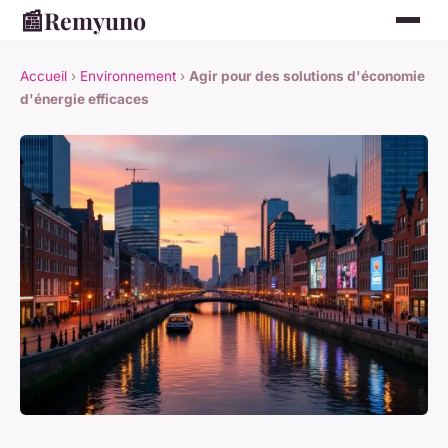
📰
Remyuno
Accueil
›
Environnement
›
Agir pour des solutions d'économie
d'énergie efficaces